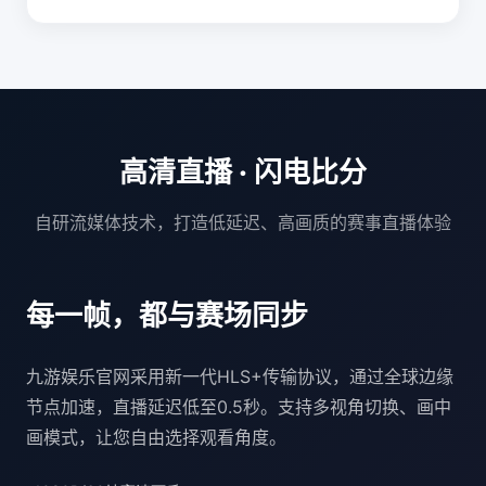
高清直播 · 闪电比分
自研流媒体技术，打造低延迟、高画质的赛事直播体验
每一帧，都与赛场同步
九游娱乐官网采用新一代HLS+传输协议，通过全球边缘
节点加速，直播延迟低至0.5秒。支持多视角切换、画中
画模式，让您自由选择观看角度。