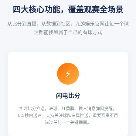
四大核心功能，覆盖观赛全场景
从比分到直播，从数据到社区，九游娱乐官网让每一个球
迷都能找到属于自己的看球方式
⚡
闪电比分
实时比分推送，进球、红黄牌、换人消息弹窗提醒，
0.5秒内送达。支持关注球队专属推送，重要赛事不再
错过任何一个关键瞬间。