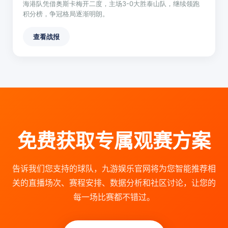
海港队凭借奥斯卡梅开二度，主场3-0大胜泰山队，继续领跑
积分榜，争冠格局逐渐明朗。
查看战报
免费获取专属观赛方案
告诉我们您支持的球队，九游娱乐官网将为您智能推荐相
关的直播场次、赛程安排、数据分析和社区讨论，让您的
每一场比赛都不错过。