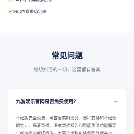
99.2%直播稳定率
常见问题
您想知道的一切，这里都有答案
九游娱乐官网是否免费使用？
基础版完全免费，可查看实时比分、赛程安排和基础数
据统计。高清直播、深度数据报告和智能预测功能需要
订阅球迷版或终极版，无需注册也可体验部分赛事直