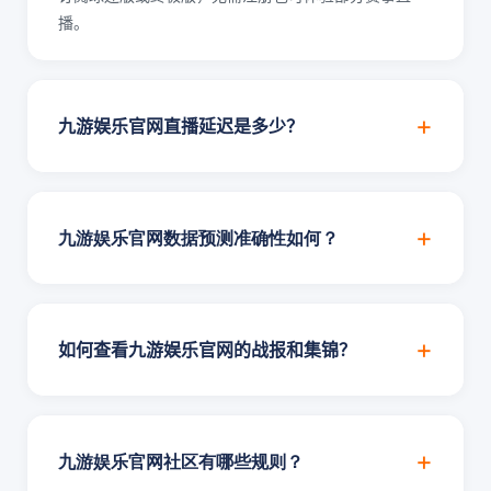
播。
九游娱乐官网直播延迟是多少？
平台采用自研流媒体传输协议与边缘节点加速技术，直
播延迟可控制在0.5秒以内。在普通家庭网络环境下，
九游娱乐官网数据预测准确性如何？
即可享受1080P/60帧高清画质，比赛进球与红黄牌提
醒与场上同步推送。
我们的预测模型基于近10个赛季的历史比赛数据、球队
实时状态、伤停信息等维度进行概率计算，胜平负综合
如何查看九游娱乐官网的战报和集锦？
准确率约为68%-75%。数据仅供参考，不构成任何投
注建议。
在首页"战报"频道中，每场比赛结束后30分钟内会生成
图文战报和3-5分钟精彩集锦。点击卡片即可查看进球
九游娱乐官网社区有哪些规则？
动图、关键扑救、赛后评分等详细内容，支持一键分享