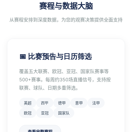
赛程与数据大脑
从赛程安排到深度数据，为您的观赛决策提供全面支持
📅 比赛预告与日历筛选
覆盖五大联赛、欧冠、亚冠、国家队赛事等
500+赛事。每周约350场直播信号，支持按
联赛、球队、日期多重筛选。
英超
西甲
德甲
意甲
法甲
欧冠
亚冠
国家队
查看完整赛程