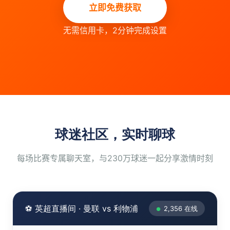
立即免费获取
无需信用卡，2分钟完成设置
球迷社区，实时聊球
每场比赛专属聊天室，与230万球迷一起分享激情时刻
⚽ 英超直播间 · 曼联 vs 利物浦
2,356
在线