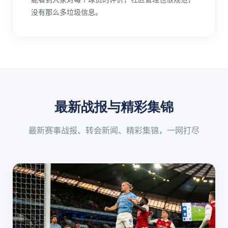
没有那么多垃圾信息。
最新战报与精彩集锦
最新赛事战报、转会新闻、精彩集锦，一网打尽