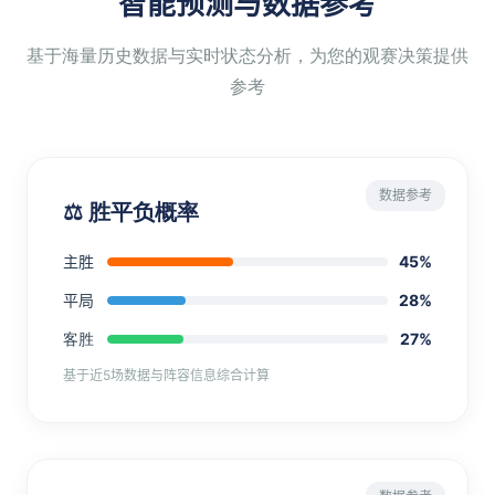
智能预测与数据参考
基于海量历史数据与实时状态分析，为您的观赛决策提供
参考
数据参考
⚖️ 胜平负概率
主胜
45%
平局
28%
客胜
27%
基于近5场数据与阵容信息综合计算