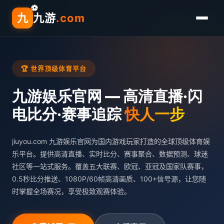
九
九游
.com
🏆 世界顶级体育平台
九游娱乐官网 — 高清直播·闪
电比分·赛事追踪
快人一步
jiuyou.com 九游娱乐官网为国内游戏玩家打造的全球顶级体育娱
乐平台。提供高清直播、实时比分、赛事聚合、数据预测、球迷
社区等一站式服务。覆盖五大联赛、欧冠、亚冠及国家队赛事，
0.5秒比分推送、1080P/60帧高清画质、100+信号源，让您随
时掌握全场赛况，享受极致观赛体验。