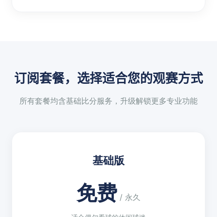
订阅套餐，选择适合您的观赛方式
所有套餐均含基础比分服务，升级解锁更多专业功能
基础版
免费
/ 永久