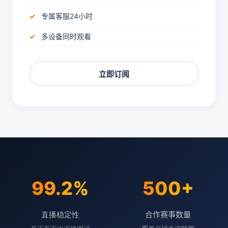
专属客服24小时
多设备同时观看
立即订阅
99.2%
500+
直播稳定性
合作赛事数量