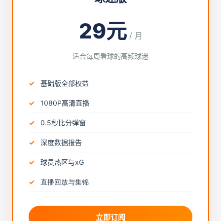
29元
/ 月
适合每周看球的高频球迷
基础版全部权益
1080P高清直播
0.5秒比分弹窗
深度数据报告
球员热区与xG
直播回放与集锦
立即订阅